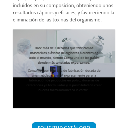
incluidos en su composición, obteniendo unos
resultados rápidos y eficaces, y favoreciendo la
eliminación de las toxinas del organismo.
Hace más de 2 décadas que fabricamos
mascarillas plásticas de alginatos a clientes de
todo el mundo, siendo
Corea
uno de los países
donde más toneladas exportamos.
Contamos con una sala de fabricación dotada de
una mezcladora en V expresamente para la
fabricación de productos en polvo,
docenas de
referencias ya formuladas y la posibilidad de crear
nuevas formulaciones “a la carta”
.
SOLICITUD CATÁLOGO